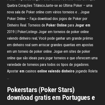
Quebra Corações TitânicoJunte-se ao Ultima Poker – uma
nova sala de Poker online com vários torneios e .. Jogue
Poker Online – Faça download dos jogos de Poker por
Dinheiro Real. Torneios de
Poker
Online
para
Jogar
em
2019 | PokerListings Jogar em torneios de poker online
valendo dinheiro real; Você pode ganhar um grande prêmio
em dinheiro real sem arriscar grandes quantias em apostas
em um torneio de poker online. Jogue em sites de poker
online que são ideais para jogar torneios e que oferecem uma
variedade de torneios para todos os tipos de jogadores.
Apostar
em
casinos
online
valendo
dinheiro
jogando Roleta
...
Pokerstars (
Poker
Stars)
download gratis
em
Portugues
e