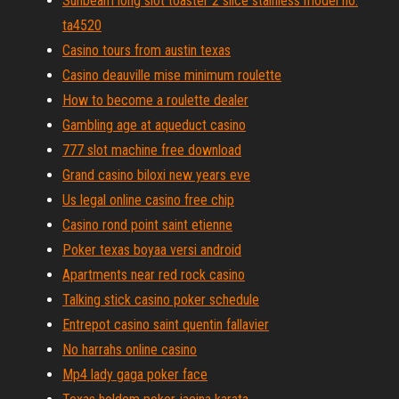
Sunbeam long slot toaster 2 slice stainless model no.
ta4520
Casino tours from austin texas
Casino deauville mise minimum roulette
How to become a roulette dealer
Gambling age at aqueduct casino
777 slot machine free download
Grand casino biloxi new years eve
Us legal online casino free chip
Casino rond point saint etienne
Poker texas boyaa versi android
Apartments near red rock casino
Talking stick casino poker schedule
Entrepot casino saint quentin fallavier
No harrahs online casino
Mp4 lady gaga poker face