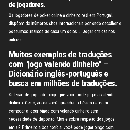
de jogadores.
Os jogadores de poker online a dinheiro real em Portugal,
dispõem de inúmeros sites internacionais por onde escolher e
possuímos análises de cada um deles. ... Jogar em casinos
online e ...
Muitos exemplos de traduções
com "jogo valendo dinheiro" –
Dicionário inglês-português e
busca em milhões de traduções.
Seleção de jogos de bingo que você pode jogar a valendo
dinheiro. Certo, agora você aprendeu o básico de como
começar a jogar bingo com valendo dinheiro sem
necessidade de depósito. Mas e sobre respeito dos jogos
em si? Primeiro a boa notícia: você pode jogar bingo com