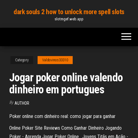
Skip
dark souls 2 how to unlock more spell slots
to
slotmgef.web.app
the
content
Category
Valdovinos33310
Jogar poker online valendo
dinheiro em portugues
By
AUTHOR
Poker online com dinheiro real: como jogar para ganhar
Online Poker Site Reviews Como Ganhar Dinheiro Jogando
Poker - Aprenda Jogar Poker Online . Jovens Titãs em Ação -