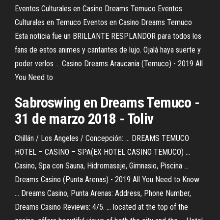
Eventos Culturales en Casino Dreams Temuco Eventos
Culturales en Temuco Eventos en Casino Dreams Temuco
Esta noticia fue un BRILLANTE RESPLANDOR para todos los
fans de estos animes y cantantes de lujo. Ojalá haya suerte y
poder verlos ... Casino Dreams Araucania (Temuco) - 2019 All
You Need to
Sabroswing en
Dreams
Temuco
-
31 de marzo 2018 - Toliv
Chillán / Los Angeles / Concepción: ... DREAMS TEMUCO
HOTEL – CASINO – SPA(EX HOTEL CASINO TEMUCO) ...
Casino, Spa con Sauna, Hidromasaje, Gimnasio, Piscina ...
Dreams Casino (Punta Arenas) - 2019 All You Need to Know
... Dreams Casino, Punta Arenas: Address, Phone Number,
Dreams Casino Reviews: 4/5. ... located at the top of the