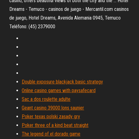
casino, offers beautiful views of both the city and the ... Hotel
Dreams - Temuco - casinos de juego - Mercantil.com casinos
de juego, Hotel Dreams, Avenida Alemania 0945, Temuco
Teléfono: (45) 2379000
Double exposure blackjack basic strategy
Online casino games with paysafecard
Sac a dos roulette adulte
Geant casino 39000 lons saunier
Poker texas polski zasady gry
Poker three of a kind beat straight
The legend of el dorado game