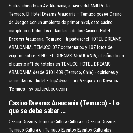
Suites ubicado en Av. Alemania, a pasos del Mall Portal
Temuco. El Hotel Dreams Araucanía – Temuco posee Casino
de Juegos con un ambiente de primer nivel, este casino
cumple con todos los estándares de los Casinos Hotel
Dreams
Araucania,
Temuco
- tripadvisor.cl HOTEL DREAMS
ARAUCANIA, TEMUCO: 877 comentarios y 187 fotos de
viajeros sobre el HOTEL DREAMS ARAUCANIA, clasificado en
el puesto nº1 de hoteles en TEMUCO. HOTEL DREAMS
ARAUCANIA desde $101.439 (Temuco, Chile) - opiniones y
comentarios - hotel - TripAdvisor
Los
Vásquez en
Dreams
Temuco
- sv-se.facebook.com
Casino Dreams Araucania (Temuco) - Lo
que se debe saber ...
Casino Dreams Temuco Cultura Cultura en Casino Dreams
Temuco Cultura en Temuco Eventos Eventos Culturales