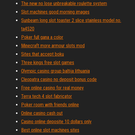
The new no lose unbreakable roulette system
Slot machines good morning images
Sunbeam long slot toaster 2 slice stainless model no.
ta4520
Poker full gana a color
Minecraft more armour slots mod
Sites that accept boku
Three kings free slot games
Olympic casino group baltija lithuania
Cleopatra casino no deposit bonus code
Free online casino for real money
Terra tech 4 slot fabricator
Poker room with friends online
Online casino cash out
Casino online deposite 10 dollars only
Best online slot machines sites