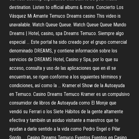
destination. Listen to official albums & more. Concierto Los
Vásquez Mi Amante Temuco Dreams casino This video is
unavailable. Watch Queue Queue. Watch Queue Queue Mundo
Dreams | Hotel, casino, spa Dreams Temuco. Siempre algo
especial ... Este portal ha sido creado por el grupo comercial
denominado DREAMS, y contiene información sobre los
servicios de DREAMS Hotel, Casino y Spa, por lo que su
acceso, consulta y uso de las aplicaciones que en él se
encuentran, se rigen conforme a los siguientes términos y
condiciones, así como la ... Kramer:el Show de la Autoayuda
en Temuco. Casino Dreams Temuco Kramer es un compulsivo
consumidor de libros de Autoayuda como El Monje que
vendió su Ferrari o los Siete Hábitos de la gente altamente
efectiva y también un asiduo visitante a maestros que te
ayudan a darle sentido a la vida como Pedro Engel o Pilar
Sordo. ... Casino Dreams Temuco Eventos Eventos en Casino